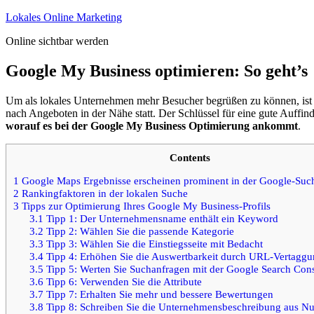
Zum
Lokales Online Marketing
Inhalt
Online sichtbar werden
springen
Google My Business optimieren: So geht’s
Um als lokales Unternehmen mehr Besucher begrüßen zu können, ist e
nach Angeboten in der Nähe statt. Der Schlüssel für eine gute Auffi
worauf es bei der Google My Business Optimierung ankommt
.
Contents
1
Google Maps Ergebnisse erscheinen prominent in der Google-Suc
2
Rankingfaktoren in der lokalen Suche
3
Tipps zur Optimierung Ihres Google My Business-Profils
3.1
Tipp 1: Der Unternehmensname enthält ein Keyword
3.2
Tipp 2: Wählen Sie die passende Kategorie
3.3
Tipp 3: Wählen Sie die Einstiegsseite mit Bedacht
3.4
Tipp 4: Erhöhen Sie die Auswertbarkeit durch URL-Vertagg
3.5
Tipp 5: Werten Sie Suchanfragen mit der Google Search Con
3.6
Tipp 6: Verwenden Sie die Attribute
3.7
Tipp 7: Erhalten Sie mehr und bessere Bewertungen
3.8
Tipp 8: Schreiben Sie die Unternehmensbeschreibung aus Nut